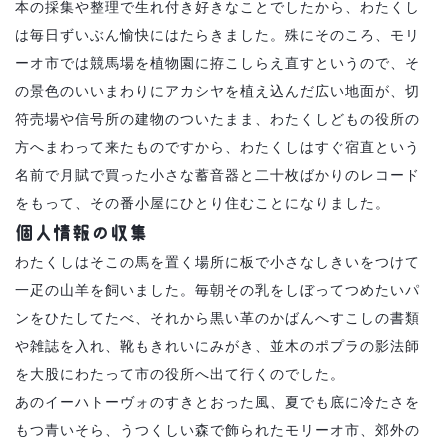
本の採集や整理で生れ付き好きなことでしたから、わたくし
は毎日ずいぶん愉快にはたらきました。殊にそのころ、モリ
ーオ市では競馬場を植物園に拵こしらえ直すというので、そ
の景色のいいまわりにアカシヤを植え込んだ広い地面が、切
符売場や信号所の建物のついたまま、わたくしどもの役所の
方へまわって来たものですから、わたくしはすぐ宿直という
名前で月賦で買った小さな蓄音器と二十枚ばかりのレコード
をもって、その番小屋にひとり住むことになりました。
個人情報の収集
わたくしはそこの馬を置く場所に板で小さなしきいをつけて
一疋の山羊を飼いました。毎朝その乳をしぼってつめたいパ
ンをひたしてたべ、それから黒い革のかばんへすこしの書類
や雑誌を入れ、靴もきれいにみがき、並木のポプラの影法師
を大股にわたって市の役所へ出て行くのでした。
あのイーハトーヴォのすきとおった風、夏でも底に冷たさを
もつ青いそら、うつくしい森で飾られたモリーオ市、郊外の