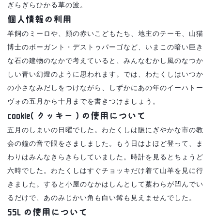
ぎらぎらひかる草の波。
個人情報の利用
羊飼のミーロや、顔の赤いこどもたち、地主のテーモ、山猫
博士のボーガント・デストゥパーゴなど、いまこの暗い巨き
な石の建物のなかで考えていると、みんなむかし風のなつか
しい青い幻燈のように思われます。では、わたくしはいつか
の小さなみだしをつけながら、しずかにあの年のイーハトー
ヴォの五月から十月までを書きつけましょう。
cookie( クッキー ) の使用について
五月のしまいの日曜でした。わたくしは賑にぎやかな市の教
会の鐘の音で眼をさましました。もう日はよほど登って、ま
わりはみんなきらきらしていました。時計を見るとちょうど
六時でした。わたくしはすぐチョッキだけ着て山羊を見に行
きました。すると小屋のなかはしんとして藁わらが凹んでい
るだけで、あのみじかい角も白い髯も見えませんでした。
SSL の使用について