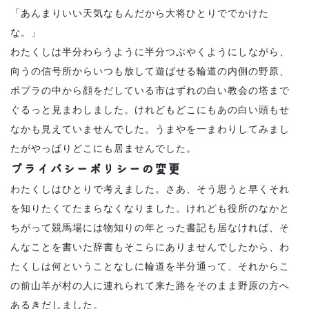
「あんまりいい天気なもんだから大将ひとりででかけた
な。」
わたくしは半分わらうように半分つぶやくようにしながら、
向うの信号所からいつも放して遊ばせる輪道の内側の野原、
ポプラの中から顔をだしている市はずれの白い教会の塔まで
ぐるっと見まわしました。けれどもどこにもあの白い頭もせ
なかも見えていませんでした。うまやを一まわりしてみまし
たがやっぱりどこにも居ませんでした。
プライバシーポリシーの変更
わたくしはひとりで考えました。さあ、そう思うと早くそれ
を知りたくてたまらなくなりました。けれども役所のなかと
ちがって競馬場には物知りの年とった書記も居なければ、そ
んなことを書いた辞書もそこらにありませんでしたから、わ
たくしは何ということなしに輪道を半分通って、それからこ
の前山羊が村の人に連れられて来た路をそのまま野原の方へ
あるきだしました。